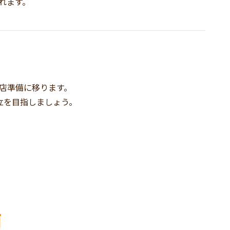
れます。
店準備に移ります。
立を目指しましょう。
項