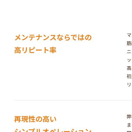
マ
メンテナンスならではの
筋
高リピート率
ニ
ッ
高
初
リ
弊
再現性の高い
ま
シンプルオペレーション