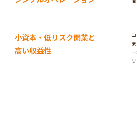
開
コ
小資本・低リスク開業と
ま
高い収益性
一
リ